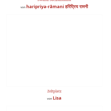
haripriya-rāmani हरिप्रिय रामनी
von
Zeltplatz
Lisa
von