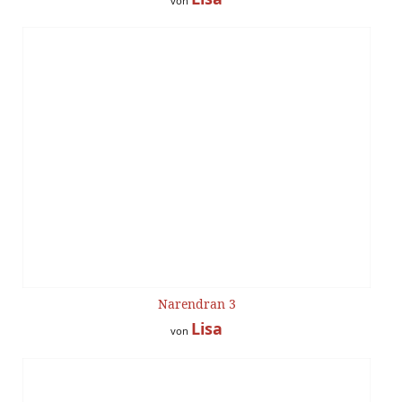
von
Narendran 3
Lisa
von