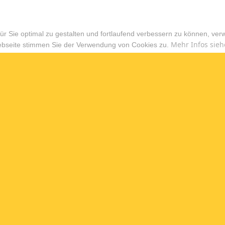
r Sie optimal zu gestalten und fortlaufend verbessern zu können, ver
Mehr Infos sieh
ebseite stimmen Sie der Verwendung von Cookies zu.