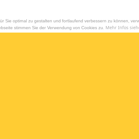
r Sie optimal zu gestalten und fortlaufend verbessern zu können, ver
Mehr Infos sieh
ebseite stimmen Sie der Verwendung von Cookies zu.