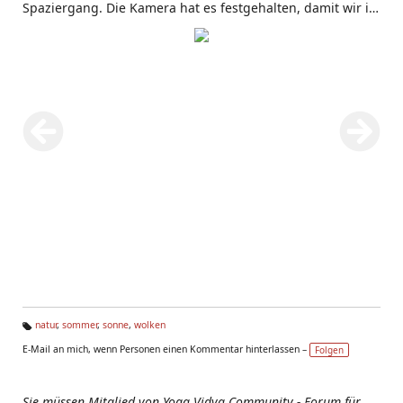
Spaziergang. Die Kamera hat es festgehalten, damit wir in
trüben Zeiten die Sonne in unser Herz holen und vom
Sommer träumen können.
natur
,
sommer
,
sonne
,
wolken
Ta
E-Mail an mich, wenn Personen einen Kommentar hinterlassen –
Folgen
g
s:
Sie müssen Mitglied von Yoga Vidya Community - Forum für