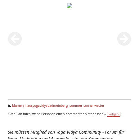
blumen
,
hausyogavidyabadmeinberg
,
sommer
,
sonnenwetter
Ta
E-Mail an mich, wenn Personen einen Kommentar hinterlassen –
Folgen
g
s:
Sie müssen Mitglied von Yoga Vidya Community - Forum für
Yoga, Meditation und Ayurveda sein, um Kommentare