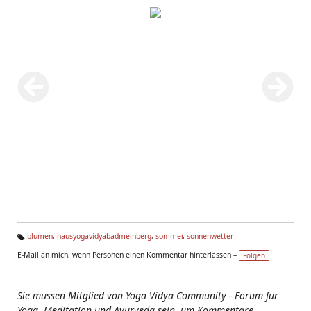
blumen
,
hausyogavidyabadmeinberg
,
sommer
,
sonnenwetter
Ta
E-Mail an mich, wenn Personen einen Kommentar hinterlassen –
Folgen
g
s:
Sie müssen Mitglied von Yoga Vidya Community - Forum für
Yoga, Meditation und Ayurveda sein, um Kommentare