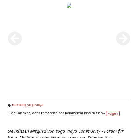
hamburg
,
yoga-vidya
Ta
E-Mail an mich, wenn Personen einen Kommentar hinterlassen –
Folgen
g
s:
Sie müssen Mitglied von Yoga Vidya Community - Forum für
Yoga, Meditation und Ayurveda sein, um Kommentare