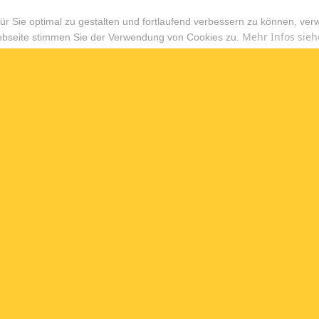
r Sie optimal zu gestalten und fortlaufend verbessern zu können, ver
Mehr Infos sieh
ebseite stimmen Sie der Verwendung von Cookies zu.