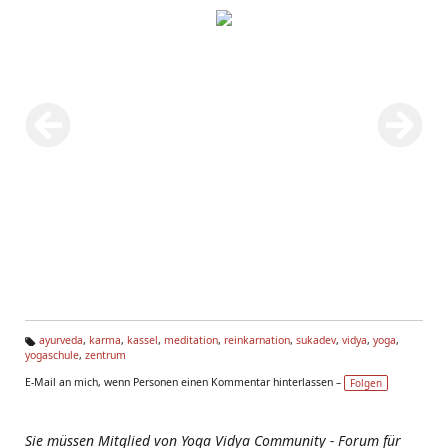
ayurveda
,
karma
,
kassel
,
meditation
,
reinkarnation
,
sukadev
,
vidya
,
yoga
,
yogaschule
,
zentrum
Ta
g
E-Mail an mich, wenn Personen einen Kommentar hinterlassen –
Folgen
s:
Sie müssen Mitglied von Yoga Vidya Community - Forum für