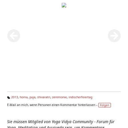
2013
,
homa
,
puja
,
shivaratri
,
zeremonie
,
indischerfeiertag
Ta
E-Mail an mich, wenn Personen einen Kommentar hinterlassen –
Folgen
g
s:
Sie müssen Mitglied von Yoga Vidya Community - Forum für
Yoga, Meditation und Ayurveda sein, um Kommentare