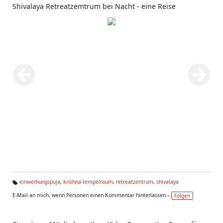
Shivalaya Retreatzemtrum bei Nacht - eine Reise
einweihungspuja
,
krishna-tempelraum
,
retreatzentrum
,
shivalaya
Ta
E-Mail an mich, wenn Personen einen Kommentar hinterlassen –
Folgen
g
s: