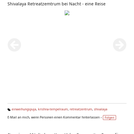
Shivalaya Retreatzemtrum bei Nacht - eine Reise
einweihungspuja
,
krishna-tempelraum
,
retreatzentrum
,
shivalaya
Ta
E-Mail an mich, wenn Personen einen Kommentar hinterlassen –
Folgen
g
s: