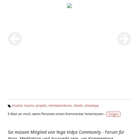
kloster
,
murtis
,
projekt
,
retreatzentrum
,
shanti
,
shivalaya
Ta
E-Mail an mich, wenn Personen einen Kommentar hinterlassen –
Folgen
g
s:
Sie müssen Mitglied von Yoga Vidya Community - Forum für
Yoga, Meditation und Ayurveda sein, um Kommentare