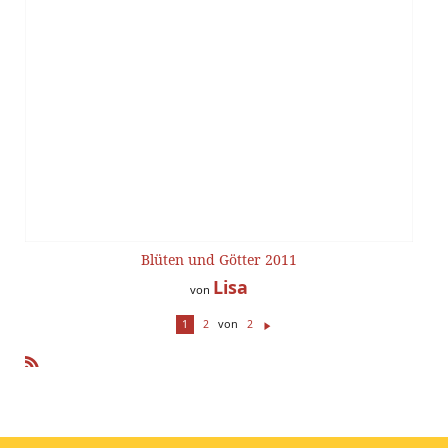
Blüten und Götter 2011
Lisa
von
von
1
2
2
W
ei
te
R
r
SS