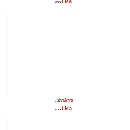
Lisa
von
Shivalaya
Lisa
von