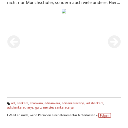
nicht nur Mönchschüler, sondern auch viele andere. Hier
ist er dargestellt im Rededuell mit Vandana Mishra und
seiner Frau Saraswati.
adi
,
sankara
,
shankara
,
adisankara
,
adisankaracarya
,
adishankara
,
adishankaracharya
,
guru
,
meister
,
sankaracarya
Ta
g
E-Mail an mich, wenn Personen einen Kommentar hinterlassen –
Folgen
s: