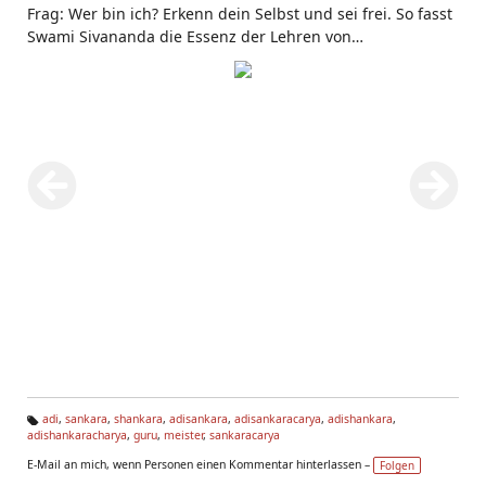
Frag: Wer bin ich? Erkenn dein Selbst und sei frei. So fasst
Swami Sivananda die Essenz der Lehren von
href="http://www.yoga-
vidya.de/Bilder/Galerien/Sankara.html">Sankara
zusammen. Deine wahre Natur ist Sein, Wissen, Wonne.
Du bist das Göttliche hinter allem,
adi
,
sankara
,
shankara
,
adisankara
,
adisankaracarya
,
adishankara
,
adishankaracharya
,
guru
,
meister
,
sankaracarya
Ta
g
E-Mail an mich, wenn Personen einen Kommentar hinterlassen –
Folgen
s: