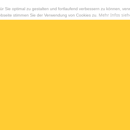
r Sie optimal zu gestalten und fortlaufend verbessern zu können, ver
Mehr Infos sieh
ebseite stimmen Sie der Verwendung von Cookies zu.