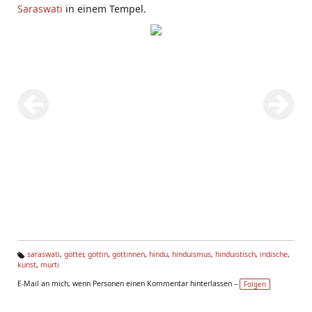
Saraswati
in einem Tempel.
saraswati
,
götter
,
göttin
,
göttinnen
,
hindu
,
hinduismus
,
hinduistisch
,
indische
,
kunst
,
murti
Ta
g
E-Mail an mich, wenn Personen einen Kommentar hinterlassen –
Folgen
s: