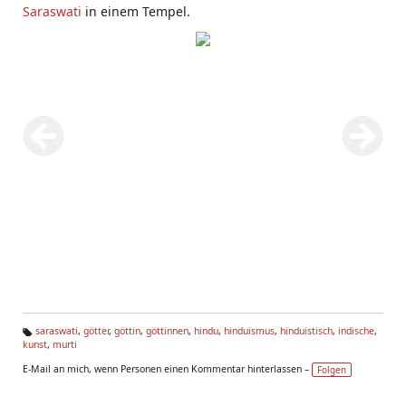
Saraswati
in einem Tempel.
saraswati
,
götter
,
göttin
,
göttinnen
,
hindu
,
hinduismus
,
hinduistisch
,
indische
,
kunst
,
murti
Ta
g
E-Mail an mich, wenn Personen einen Kommentar hinterlassen –
Folgen
s: