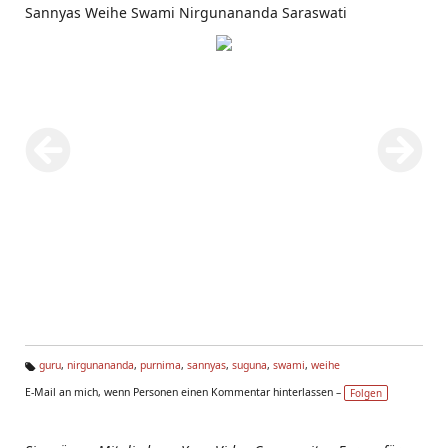
Sannyas Weihe Swami Nirgunananda Saraswati
guru
,
nirgunananda
,
purnima
,
sannyas
,
suguna
,
swami
,
weihe
Ta
E-Mail an mich, wenn Personen einen Kommentar hinterlassen –
Folgen
g
s: