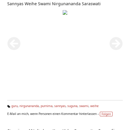
Sannyas Weihe Swami Nirgunananda Saraswati
guru
,
nirgunananda
,
purnima
,
sannyas
,
suguna
,
swami
,
weihe
Ta
E-Mail an mich, wenn Personen einen Kommentar hinterlassen –
Folgen
g
s: