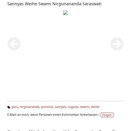
Sannyas Weihe Swami Nirgunananda Saraswati
guru
,
nirgunananda
,
purnima
,
sannyas
,
suguna
,
swami
,
weihe
Ta
E-Mail an mich, wenn Personen einen Kommentar hinterlassen –
Folgen
g
s: