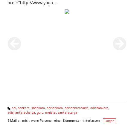
href="http://www.yoga-
vidya.de/Bilder/Galerien/Sankara.html">Sankara: Er lehrt
seine Schüler. Hier findet man auch den Schwan, den
Hamsa, Symbol für Brahma und Brahman.
adi
,
sankara
,
shankara
,
adisankara
,
adisankaracarya
,
adishankara
,
adishankaracharya
,
guru
,
meister
,
sankaracarya
Ta
g
E-Mail an mich, wenn Personen einen Kommentar hinterlassen –
Folgen
s: