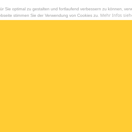
r Sie optimal zu gestalten und fortlaufend verbessern zu können, ver
Mehr Infos sieh
ebseite stimmen Sie der Verwendung von Cookies zu.