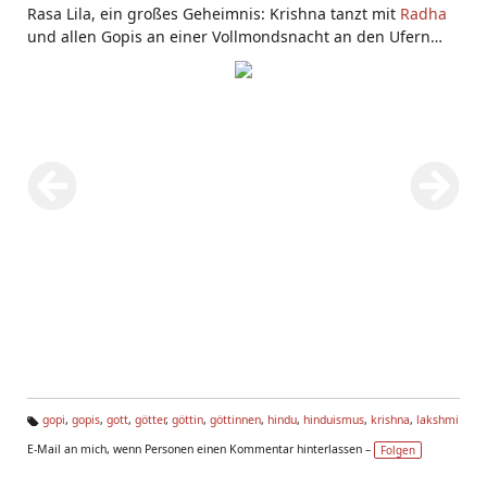
Rasa Lila, ein großes Geheimnis: Krishna tanzt mit
Radha
und allen Gopis an einer Vollmondsnacht an den Ufern
des Yamuna.
gopi
,
gopis
,
gott
,
götter
,
göttin
,
göttinnen
,
hindu
,
hinduismus
,
krishna
,
lakshmi
Ta
E-Mail an mich, wenn Personen einen Kommentar hinterlassen –
Folgen
g
s: