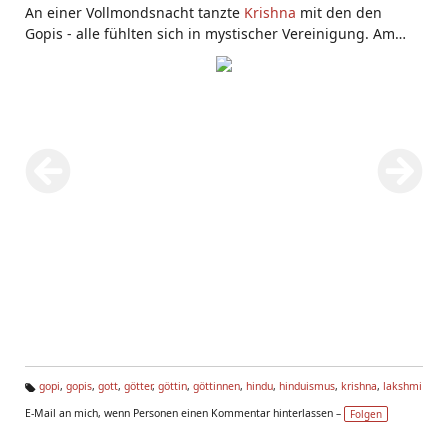
An einer Vollmondsnacht tanzte
Krishna
mit den den
Gopis - alle fühlten sich in mystischer Vereinigung. Am
nächsten Tag verließ Krishna die Gopis - und sagte ihnen,
dass sie ihn in Meditation erkennen sollten.
gopi
,
gopis
,
gott
,
götter
,
göttin
,
göttinnen
,
hindu
,
hinduismus
,
krishna
,
lakshmi
Ta
E-Mail an mich, wenn Personen einen Kommentar hinterlassen –
Folgen
g
s: