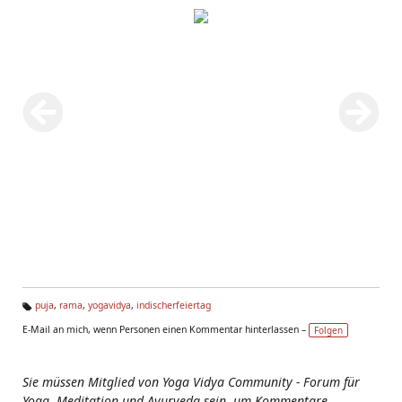
puja
,
rama
,
yogavidya
,
indischerfeiertag
Ta
E-Mail an mich, wenn Personen einen Kommentar hinterlassen –
Folgen
g
s:
Sie müssen Mitglied von Yoga Vidya Community - Forum für
Yoga, Meditation und Ayurveda sein, um Kommentare