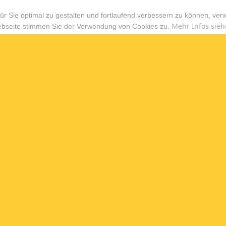
r Sie optimal zu gestalten und fortlaufend verbessern zu können, ver
Mehr Infos sieh
ebseite stimmen Sie der Verwendung von Cookies zu.