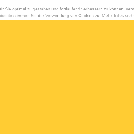
r Sie optimal zu gestalten und fortlaufend verbessern zu können, ver
Mehr Infos sieh
ebseite stimmen Sie der Verwendung von Cookies zu.