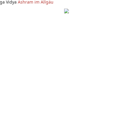
oga Vidya
Ashram im Allgäu