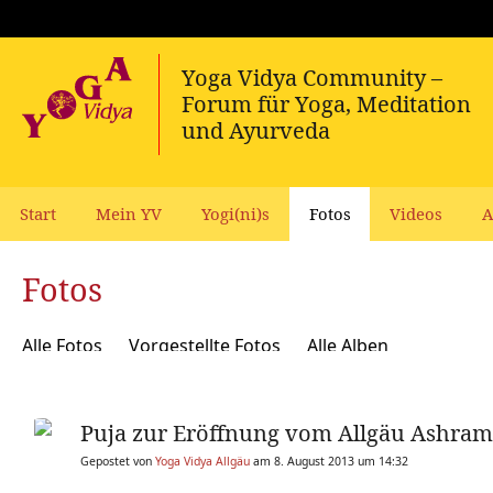
Start
Mein YV
Yogi(ni)s
Fotos
Videos
A
Fotos
Alle Fotos
Vorgestellte Fotos
Alle Alben
Puja zur Eröffnung vom Allgäu Ashram
Gepostet von
Yoga Vidya Allgäu
am 8. August 2013 um 14:32