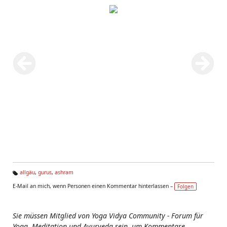
allgäu
,
gurus
,
ashram
Ta
E-Mail an mich, wenn Personen einen Kommentar hinterlassen –
Folgen
g
s:
Sie müssen Mitglied von Yoga Vidya Community - Forum für
Yoga, Meditation und Ayurveda sein, um Kommentare