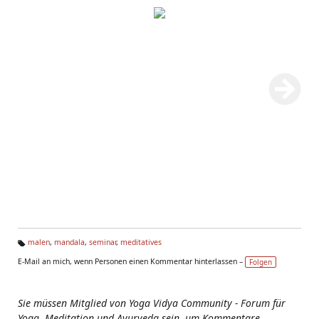
malen
,
mandala
,
seminar
,
meditatives
Ta
E-Mail an mich, wenn Personen einen Kommentar hinterlassen –
Folgen
g
s:
Sie müssen Mitglied von Yoga Vidya Community - Forum für
Yoga, Meditation und Ayurveda sein, um Kommentare