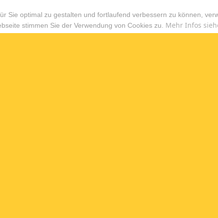
r Sie optimal zu gestalten und fortlaufend verbessern zu können, ver
Mehr Infos sieh
ebseite stimmen Sie der Verwendung von Cookies zu.