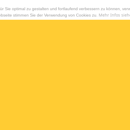
r Sie optimal zu gestalten und fortlaufend verbessern zu können, ver
Mehr Infos sieh
ebseite stimmen Sie der Verwendung von Cookies zu.