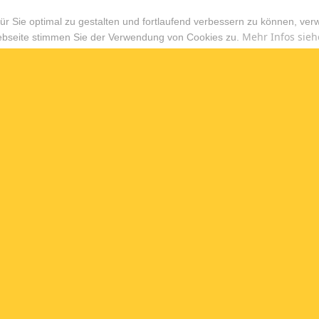
r Sie optimal zu gestalten und fortlaufend verbessern zu können, ver
Mehr Infos sieh
ebseite stimmen Sie der Verwendung von Cookies zu.