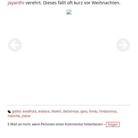
Jayanthi
verehrt. Dieses fällt oft kurz vor Weihnachten.
götter
,
avadhuta
,
avatara
,
bhakti
,
dattatreya
,
guru
,
hindu
,
hinduismus
,
indische
,
jnana
Ta
g
E-Mail an mich, wenn Personen einen Kommentar hinterlassen –
Folgen
s: