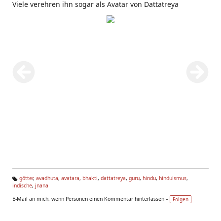
Viele verehren ihn sogar als Avatar von Dattatreya
götter
,
avadhuta
,
avatara
,
bhakti
,
dattatreya
,
guru
,
hindu
,
hinduismus
,
indische
,
jnana
Ta
g
E-Mail an mich, wenn Personen einen Kommentar hinterlassen –
Folgen
s: