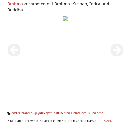
Brahma
zusammen mit Brahma, Kushan, Indra und
Buddha.
götter
,
brahma
,
gayatri
,
gott
,
göttin
,
hindu
,
hinduismus
,
indische
Ta
E-Mail an mich, wenn Personen einen Kommentar hinterlassen –
Folgen
g
s: