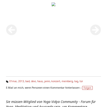
01mai
,
2013
,
bad
,
devi
,
haus
,
janin
,
konzert
,
meinberg
,
tag
,
tür
Ta
E-Mail an mich, wenn Personen einen Kommentar hinterlassen –
Folgen
g
s:
Sie müssen Mitglied von Yoga Vidya Community - Forum für
Yoga, Meditation und Ayurveda sein, um Kommentare