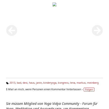
2013
,
bad
,
devi
,
haus
,
janin
,
kinderyoga
,
kongress
,
lena
,
markus
,
meinberg
Ta
E-Mail an mich, wenn Personen einen Kommentar hinterlassen –
Folgen
g
s:
Sie müssen Mitglied von Yoga Vidya Community - Forum für
Yoga, Meditation und Ayurveda sein, um Kommentare