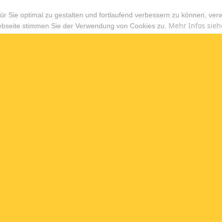
r Sie optimal zu gestalten und fortlaufend verbessern zu können, ver
Mehr Infos sieh
ebseite stimmen Sie der Verwendung von Cookies zu.