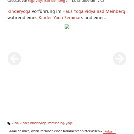
Gepostet von
Yoga Vidya Bad Meinberg
am 12. Juli 2009 um 17:02
Kinderyoga
Vorführung im
Haus Yoga Vidya Bad Meinberg
während eines
Kinder-Yoga Seminars
und einer
Kinderyoga Ausbildung
im Juli 2009.
kind
,
kinder
,
kinderyoga
,
vorführung
,
yoga
Ta
E-Mail an mich, wenn Personen einen Kommentar hinterlassen –
Folgen
g