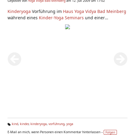
Gepostet von
Yoga Vidya Bad Meinberg
am 12. Juli 2009 um 17:02
Kinderyoga
Vorführung im
Haus Yoga Vidya Bad Meinberg
während eines
Kinder-Yoga Seminars
und einer
Kinderyoga Ausbildung
im Juli 2009.
kind
,
kinder
,
kinderyoga
,
vorführung
,
yoga
Ta
E-Mail an mich, wenn Personen einen Kommentar hinterlassen –
Folgen
g