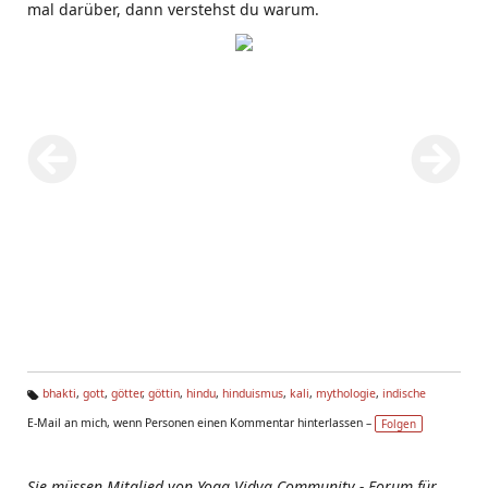
mal darüber, dann verstehst du warum.
bhakti
,
gott
,
götter
,
göttin
,
hindu
,
hinduismus
,
kali
,
mythologie
,
indische
Ta
E-Mail an mich, wenn Personen einen Kommentar hinterlassen –
Folgen
g
s:
Sie müssen Mitglied von Yoga Vidya Community - Forum für