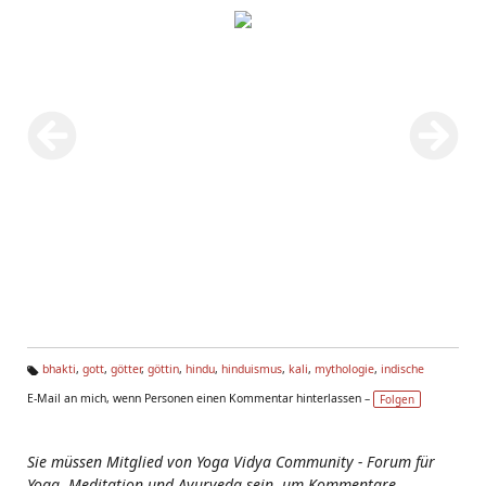
bhakti
,
gott
,
götter
,
göttin
,
hindu
,
hinduismus
,
kali
,
mythologie
,
indische
Ta
E-Mail an mich, wenn Personen einen Kommentar hinterlassen –
Folgen
g
s:
Sie müssen Mitglied von Yoga Vidya Community - Forum für
Yoga, Meditation und Ayurveda sein, um Kommentare