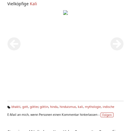
Vielköpfige
Kali
bhakti
,
gott
,
götter
,
göttin
,
hindu
,
hinduismus
,
kali
,
mythologie
,
indische
Ta
E-Mail an mich, wenn Personen einen Kommentar hinterlassen –
Folgen
g
s: