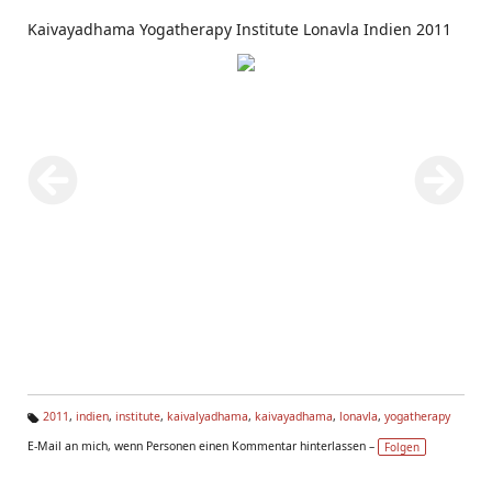
Kaivayadhama Yogatherapy Institute Lonavla Indien 2011
2011
,
indien
,
institute
,
kaivalyadhama
,
kaivayadhama
,
lonavla
,
yogatherapy
Ta
E-Mail an mich, wenn Personen einen Kommentar hinterlassen –
Folgen
g
s: