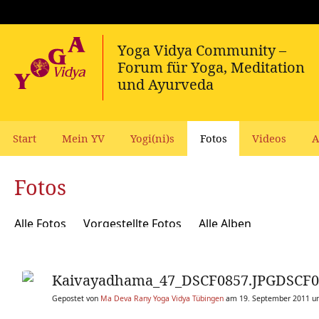
Start
Mein YV
Yogi(ni)s
Fotos
Videos
A
Fotos
Alle Fotos
Vorgestellte Fotos
Alle Alben
Kaivayadhama_47_DSCF0857.JPGDSCF0
Gepostet von
Ma Deva Rany Yoga Vidya Tübingen
am 19. September 2011 u