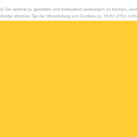
r Sie optimal zu gestalten und fortlaufend verbessern zu können, ver
Mehr Infos sieh
ebseite stimmen Sie der Verwendung von Cookies zu.