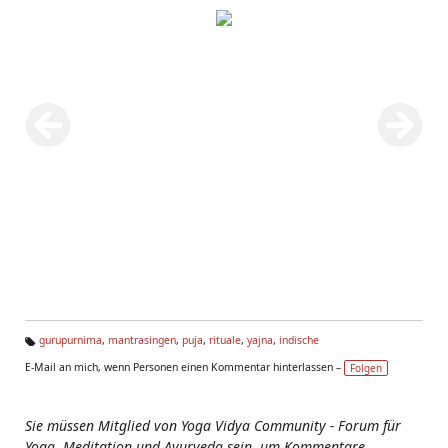
gurupurnima
,
mantrasingen
,
puja
,
rituale
,
yajna
,
indische
Ta
E-Mail an mich, wenn Personen einen Kommentar hinterlassen –
Folgen
g
s:
Sie müssen Mitglied von Yoga Vidya Community - Forum für
Yoga, Meditation und Ayurveda sein, um Kommentare