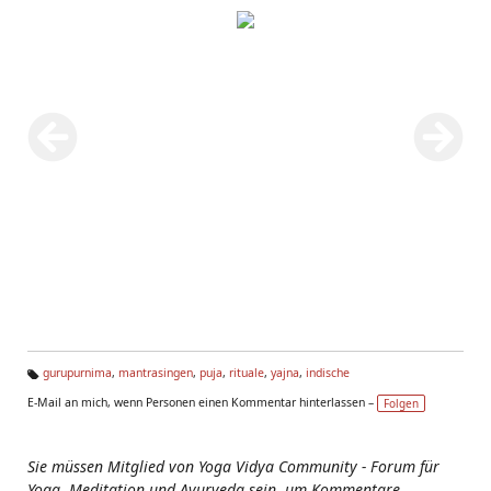
gurupurnima
,
mantrasingen
,
puja
,
rituale
,
yajna
,
indische
Ta
E-Mail an mich, wenn Personen einen Kommentar hinterlassen –
Folgen
g
s:
Sie müssen Mitglied von Yoga Vidya Community - Forum für
Yoga, Meditation und Ayurveda sein, um Kommentare