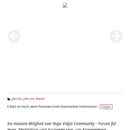
gleiche
,
jahr
,
ort
,
dieses
Ta
E-Mail an mich, wenn Personen einen Kommentar hinterlassen –
Folgen
g
s:
Sie müssen Mitglied von Yoga Vidya Community - Forum für
Yoga, Meditation und Ayurveda sein, um Kommentare